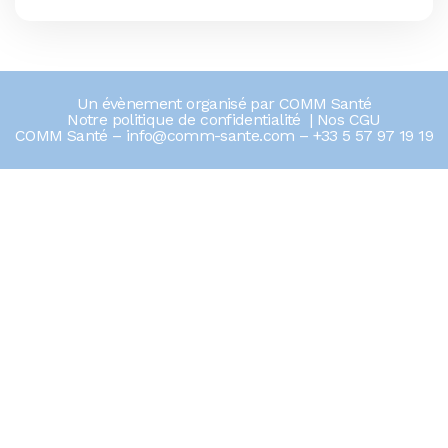
Un évènement organisé par
COMM Santé
Notre politique de confidentialité
|
Nos CGU
COMM Santé –
info@comm-sante.com
–
+33 5 57 97 19 19