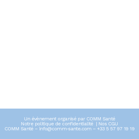
Un évènement organisé par
COMM Santé
Notre politique de confidentialité
|
Nos CGU
COMM Santé –
info@comm-sante.com
–
+33 5 57 97 19 19